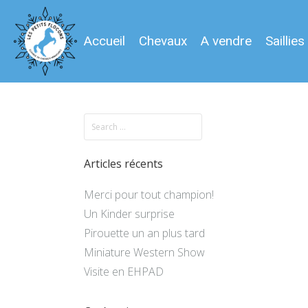
Accueil
Chevaux
A vendre
Saillies
Articles récents
Merci pour tout champion!
Un Kinder surprise
Pirouette un an plus tard
Miniature Western Show
Visite en EHPAD