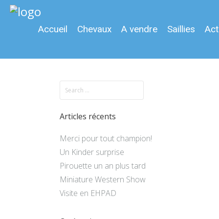
Accueil
Chevaux
A vendre
Saillies
Act
Articles récents
Merci pour tout champion!
Un Kinder surprise
Pirouette un an plus tard
Miniature Western Show
Visite en EHPAD