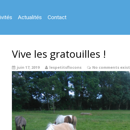
ivités
Actualités
Contact
Vive les gratouilles !
juin 17, 2019
lespetitsflocons
No comments exist