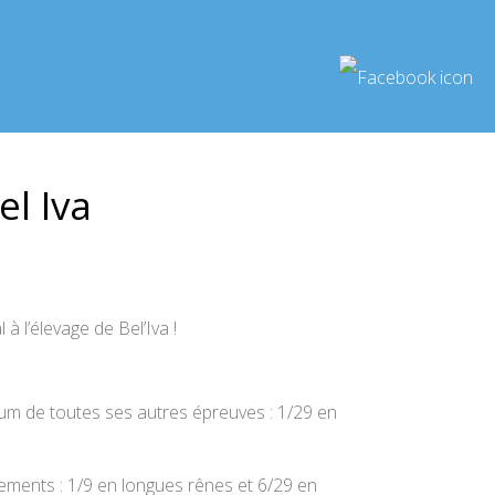
l Iva
 l’élevage de Bel’Iva !
dium de toutes ses autres épreuves : 1/29 en
ssements : 1/9 en longues rênes et 6/29 en