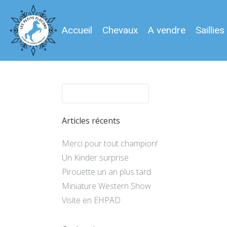
Accueil
Chevaux
A vendre
Saillies
Articles récents
Merci pour tout champion!
Un Kinder surprise
Pirouette un an plus tard
Miniature Western Show
Visite en EHPAD