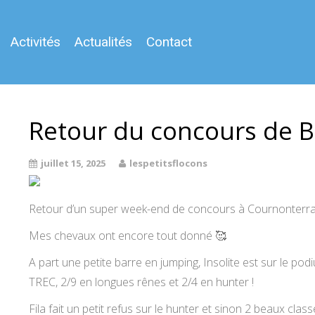
Activités
Actualités
Contact
Retour du concours de Be
juillet 15, 2025
lespetitsflocons
Retour d’un super week-end de concours à Cournonterral à
Mes chevaux ont encore tout donné
🥰
A part une petite barre en jumping, Insolite est sur le po
TREC, 2/9 en longues rênes et 2/4 en hunter !
Fila fait un petit refus sur le hunter et sinon 2 beaux cla