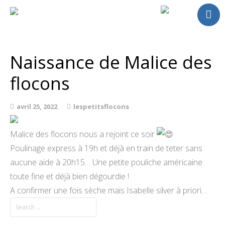
Accueil
Chevaux
Naissance de Malice des
A vendre
flocons
Saillies
Activités
avril 25, 2022
lespetitsflocons
Actualités
Contact
Malice des flocons nous a rejoint ce soir
Poulinage express à 19h et déjà en train de teter sans
aucune aide à 20h15… Une petite pouliche américaine
toute fine et déjà bien dégourdie !
A confirmer une fois sèche mais Isabelle silver à priori…