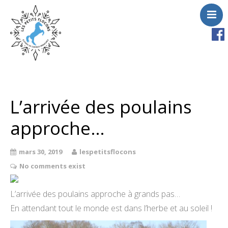
Accueil
Chevaux
L’arrivée des poulains
A vendre
approche…
Saillies
Activités
mars 30, 2019
lespetitsflocons
Actualités
No comments exist
Contact
L’arrivée des poulains approche à grands pas…
En attendant tout le monde est dans l’herbe et au soleil !