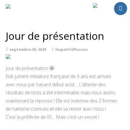
Accueil
Chevaux
Jour de présentation
A vendre
Saillies
septembre 30, 2023
lespetitsflocons
Activités
Actualités
Jour de présentation
🤩
Contact
Eidi, jument miniature française de 9 ans est arrivée
avec nous par hasard début août… L’attente des
résultats de tests a été interminable mais nous avons
maintenant la réponse ! Elle est indemne des 2 formes
de nanisme connues et elle va rester avec nous !
C’est la préférée de fifi… Mais c’est un secret !