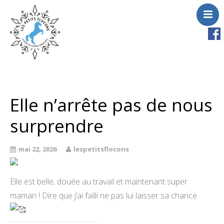
Accueil
Chevaux
Elle n’arrête pas de nous
A vendre
surprendre
Saillies
Activités
mai 22, 2026
lespetitsflocons
Actualités
Contact
Elle est belle, douée au travail et maintenant super
maman ! Dire que j’ai failli ne pas lui laisser sa chance