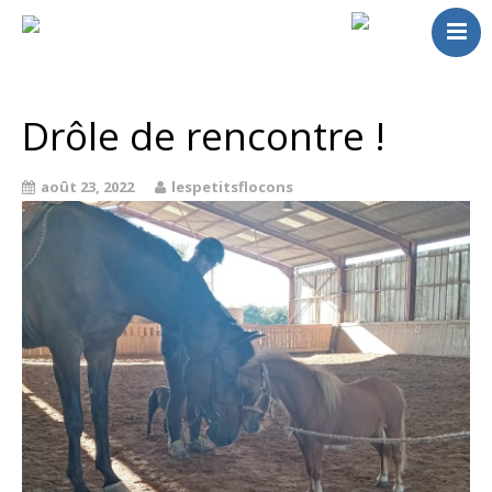
Accueil
Chevaux
Drôle de rencontre !
A vendre
Saillies
août 23, 2022
lespetitsflocons
Activités
Actualités
Contact