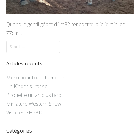
Quand le gentil géant d’1m82 rencontre la jolie mini de
77cm…
Articles récents
Merci pour tout champion!
Un Kinder surprise
Pirouette un an plus tard
Miniature Western Show
Visite en EHPAD
Catégories