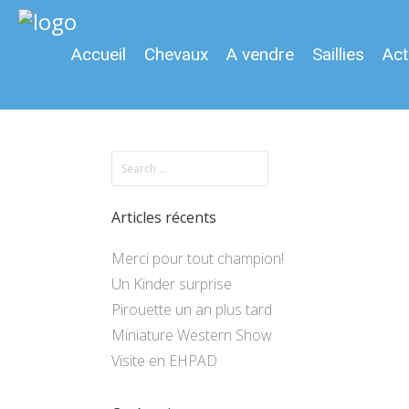
Accueil
Chevaux
A vendre
Saillies
Act
Articles récents
Merci pour tout champion!
Un Kinder surprise
Pirouette un an plus tard
Miniature Western Show
Visite en EHPAD